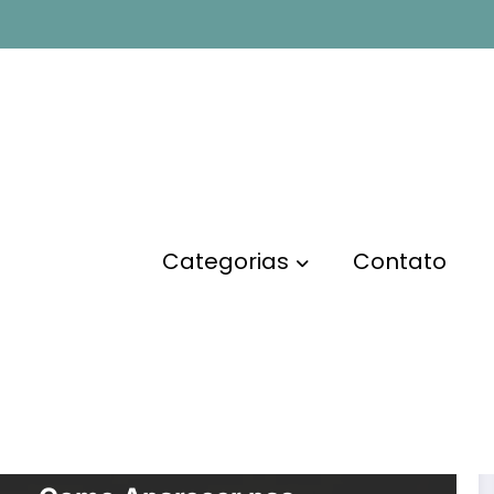
 blogs
P
Categorias
Contato
SITES E BLOGS
Técnicas de SEO para Blogs: