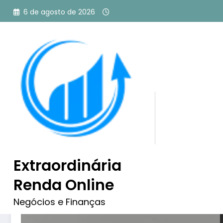
Pular
6 de agosto de 2026
para
o
conteúdo
Tag: técnicas de SEO para
Extraordinária
Renda Online
Negócios e Finanças