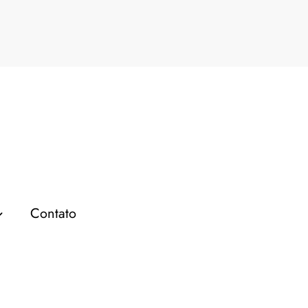
rketing digital
Pági
Contato
MARKETING DIGITAL