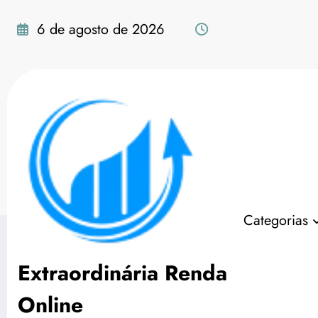
Pular
para
6 de agosto de 2026
o
conteúdo
Tag: tendências do ma
Categorias
Extraordinária Renda
Online