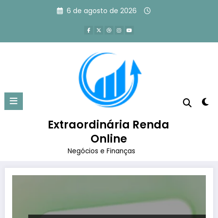
Pular
6 de agosto de 2026
para
o
conteúdo
Tag: visões gerais criadas por ia
exemplos
Extraordinária Renda
Página inicial
visões gerais criadas por ia exemplos
Online
Negócios e Finanças