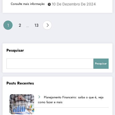
Consulte mais informação
10 De Dezembro De 2024
Paginação
1
2
13
…
de
posts
Pesquisar
Pesquisar
Posts Recentes
Planejamento Financeiro: saiba o que é, veja
como fazer e mais