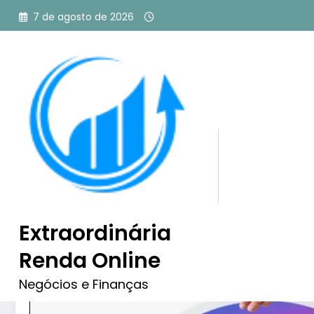
Pular
7 de agosto de 2026
para
o
conteúdo
Como Fazer Tráfego Pago
Instagram? Guia Para Ini
Extraordinária
Renda Online
Negócios e Finanças