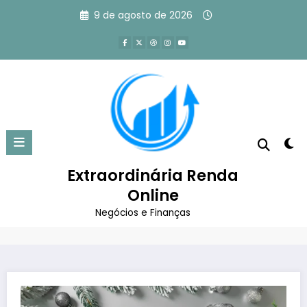
Pular
9 de agosto de 2026
para
o
conteúdo
Mensagens de Fim de Ano para
Clientes: + 20 Ideias Prontas
Extraordinária Renda
Página inicial
Marketing Digital
Online
Mensagens de Fim de Ano para Clientes: + 20 Ideias
Prontas
Negócios e Finanças