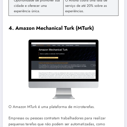
Oportunidade de promover sua
O Airbnb cobra uma taxa de
cidade e oferecer uma
serviço de até 20% sobre as
experiência única.
experiências.
4.
Amazon Mechanical Turk (MTurk)
O Amazon MTurk é uma plataforma de microtarefas.
Empresas ou pessoas contratam trabalhadores para realizar
pequenas tarefas que não podem ser automatizadas, como