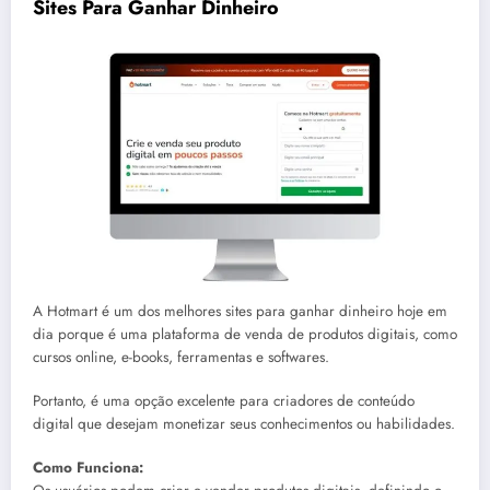
Sites Para Ganhar Dinheiro
A Hotmart é um dos melhores sites para ganhar dinheiro hoje em
dia porque é uma plataforma de venda de produtos digitais, como
cursos online, e-books, ferramentas e softwares.
Portanto, é uma opção excelente para criadores de conteúdo
digital que desejam monetizar seus conhecimentos ou habilidades.
Como Funciona: