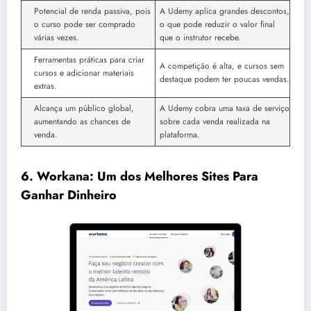
Potencial de renda passiva, pois
A Udemy aplica grandes descontos,
o curso pode ser comprado
o que pode reduzir o valor final
várias vezes.
que o instrutor recebe.
Ferramentas práticas para criar
A competição é alta, e cursos sem
cursos e adicionar materiais
destaque podem ter poucas vendas.
extras.
Alcança um público global,
A Udemy cobra uma taxa de serviço
aumentando as chances de
sobre cada venda realizada na
venda.
plataforma.
6.
Workana: Um dos Melhores Sites Para
Ganhar Dinheiro