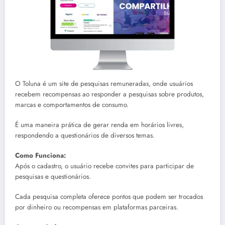
O Toluna é um site de pesquisas remuneradas, onde usuários
recebem recompensas ao responder a pesquisas sobre produtos,
marcas e comportamentos de consumo.
É uma maneira prática de gerar renda em horários livres,
respondendo a questionários de diversos temas.
Como Funciona:
Após o cadastro, o usuário recebe convites para participar de
pesquisas e questionários.
Cada pesquisa completa oferece pontos que podem ser trocados
por dinheiro ou recompensas em plataformas parceiras.