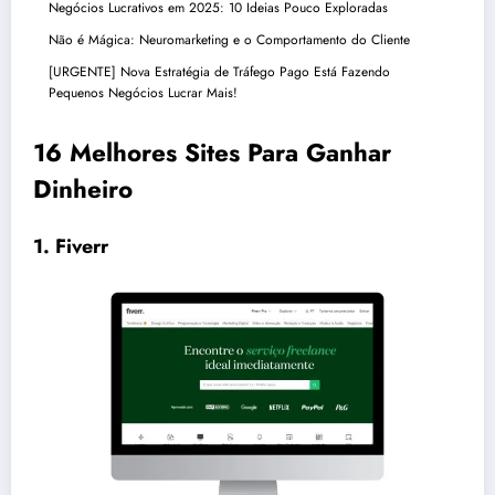
Negócios Lucrativos em 2025: 10 Ideias Pouco Exploradas
Não é Mágica: Neuromarketing e o Comportamento do Cliente
[URGENTE] Nova Estratégia de Tráfego Pago Está Fazendo
Pequenos Negócios Lucrar Mais!
16 Melhores Sites Para Ganhar
Dinheiro
1.
Fiverr