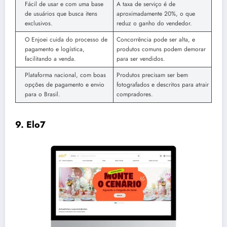
Fácil de usar e com uma base
A taxa de serviço é de
de usuários que busca itens
aproximadamente 20%, o que
exclusivos.
reduz o ganho do vendedor.
O Enjoei cuida do processo de
Concorrência pode ser alta, e
pagamento e logística,
produtos comuns podem demorar
facilitando a venda.
para ser vendidos.
Plataforma nacional, com boas
Produtos precisam ser bem
opções de pagamento e envio
fotografados e descritos para atrair
para o Brasil.
compradores.
9.
Elo7