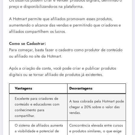
Os usuários podem criar e vender produtos digitais, definindo o
preço e disponibilizando-os na plataforma.
A Hotmart permite que afiliados promovam esses produtos,
aumentando o alcance das vendas e permitindo que criadores e
afiliados compartilhem os lucros.
Como se Cadastrar:
Para começar, basta fazer o cadastro como produtor de conteúdo
ou afiliado no site da Hotmart.
Após a criação da conta, você pode criar e publicar produtos
digitais ou se tornar afiliado de produtos já existentes.
Vantagens
Desvantagens
Excelente para criadores de
A taxa cobrada pela Hotmart pode
conteúdo e educadores com
chegar a 20% sobre o valor das
conhecimento para
vendas.
compartilhar.
O sistema de afiliados aumenta
Concorrência elevada entre cursos
a visibilidade e potencial de
e produtos similares, o que exige