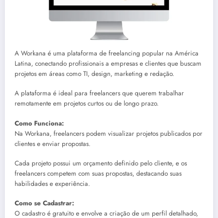
A Workana é uma plataforma de freelancing popular na América
Latina, conectando profissionais a empresas e clientes que buscam
projetos em áreas como TI, design, marketing e redação.
A plataforma é ideal para freelancers que querem trabalhar
remotamente em projetos curtos ou de longo prazo.
Como Funciona:
Na Workana, freelancers podem visualizar projetos publicados por
clientes e enviar propostas.
Cada projeto possui um orçamento definido pelo cliente, e os
freelancers competem com suas propostas, destacando suas
habilidades e experiência.
Como se Cadastrar:
O cadastro é gratuito e envolve a criação de um perfil detalhado,