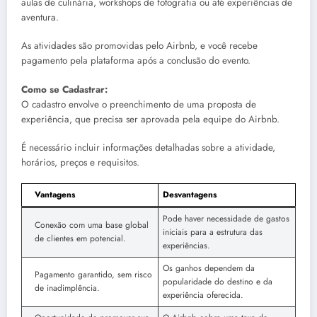
aulas de culinária, workshops de fotografia ou até experiências de
aventura.
As atividades são promovidas pelo Airbnb, e você recebe
pagamento pela plataforma após a conclusão do evento.
Como se Cadastrar:
O cadastro envolve o preenchimento de uma proposta de
experiência, que precisa ser aprovada pela equipe do Airbnb.
É necessário incluir informações detalhadas sobre a atividade,
horários, preços e requisitos.
Vantagens
Desvantagens
Pode haver necessidade de gastos
Conexão com uma base global
iniciais para a estrutura das
de clientes em potencial.
experiências.
Os ganhos dependem da
Pagamento garantido, sem risco
popularidade do destino e da
de inadimplência.
experiência oferecida.