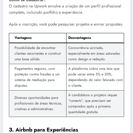
O cadastro na Upwork envolve a criação de um perfil profissional
completo, incluindo portfólio e experiência.
Após a inscrição, você pode pesquisar projetos e enviar propostas.
Vantagens
Desvantagens
Possibilidade de encontrar
Concorrência acirrada,
clientes recorrentes e construir
especialmente em áreas saturadas
uma base sólida.
como design e redação.
Pagamentos seguros, com
A plataforma cobra uma taxa que
proteção contra fraudes e um
pode variar entre 5% e 20%,
sistema de mediação para
dependendo do valor faturado com
disputas.
o cliente.
A candidatura a projetos requer
Diversas oportunidades para
“conects”, que precisam ser
profissionais de áreas técnicas,
comprados após a primeira
criativas e administrativas.
quantidade gratuita.
3.
Airbnb para Experiências