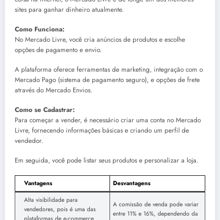
sites para ganhar dinheiro atualmente.
Como Funciona:
No Mercado Livre, você cria anúncios de produtos e escolhe
opções de pagamento e envio.
A plataforma oferece ferramentas de marketing, integração com o
Mercado Pago (sistema de pagamento seguro), e opções de frete
através do Mercado Envios.
Como se Cadastrar:
Para começar a vender, é necessário criar uma conta no Mercado
Livre, fornecendo informações básicas e criando um perfil de
vendedor.
Em seguida, você pode listar seus produtos e personalizar a loja.
Vantagens
Desvantagens
Alta visibilidade para
A comissão de venda pode variar
vendedores, pois é uma das
entre 11% e 16%, dependendo da
plataformas de e-commerce