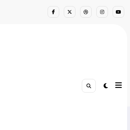
e Como Começar
çar