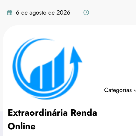
Pular
para
6 de agosto de 2026
o
conteúdo
Educação Financeira
Categorias
Página inicial
Finanças
Educação Fin
Extraordinária Renda
Online