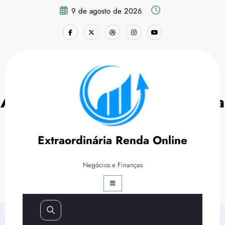
Pular
9 de agosto de 2026
para
o
conteúdo
A Importância de um Site para
Sua Empresa
Extraordinária Renda Online
Página inicial
Marketing Digital
Negócios e Finanças
A Importância de um Site para Sua Empresa