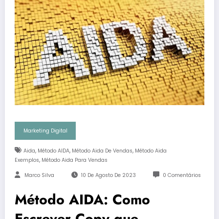
Marketing Digital
,
,
,
Aida
Método AIDA
Método Aida De Vendas
Método Aida
,
Exemplos
Método Aida Para Vendas
Marco Silva
10 De Agosto De 2023
0 Comentários
Método AIDA: Como
Escrever Copy que