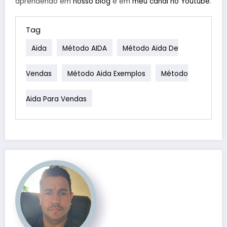
aprendendo em
nosso blog
e em
meu canal no Youtube
.
Tag
Aida
Método AIDA
Método Aida De
Vendas
Método Aida Exemplos
Método
Aida Para Vendas