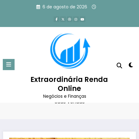
Pular
6 de agosto de 2026
para
o
conteúdo
Método AIDA: Como Escrever
Copy que Impulsiona Suas
Vendas
Extraordinária Renda
Online
Página inicial
Marketing Digital
Método AIDA: Como Escrever Copy que Impulsiona
Negócios e Finanças
Suas Vendas