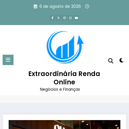
Pular
6 de agosto de 2026
para
o
conteúdo
Nubank Ultravioleta Lounge:
Acesso, Comodidades e Mais
Extraordinária Renda
Página inicial
Finanças
Online
Nubank Ultravioleta Lounge: Acesso, Comodidades e
Mais
Negócios e Finanças