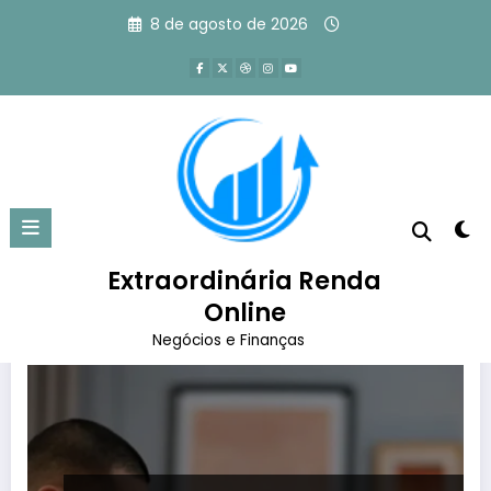
Pular
8 de agosto de 2026
para
o
conteúdo
Tag: sites para ganhar dinheiro
Página inicial
sites para ganhar dinheiro
Extraordinária Renda
Online
Negócios e Finanças