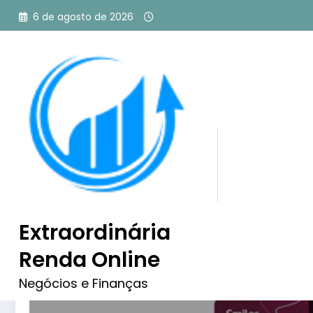
Pular
6 de agosto de 2026
para
o
conteúdo
Tag: Cartão Smiles Banco 
Vale a Pena
Extraordinária
Renda Online
Negócios e Finanças