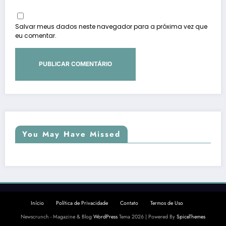
Salvar meus dados neste navegador para a próxima vez que
eu comentar.
You May Have Missed
Início
Política de Privacidade
Contato
Termos de Uso
Newscrunch - Magazine & Blog
WordPress
Tema 2026 | Powered By
SpiceThemes