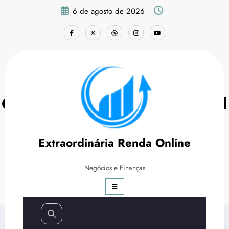
Pular
6 de agosto de 2026
para
o
conteúdo
Cartão Smiles Banco do Brasil
Vale a Pena? Conheça!
Extraordinária Renda Online
Página inicial
Finanças
Negócios e Finanças
Cartão Smiles Banco do Brasil Vale a Pena? Conheça!