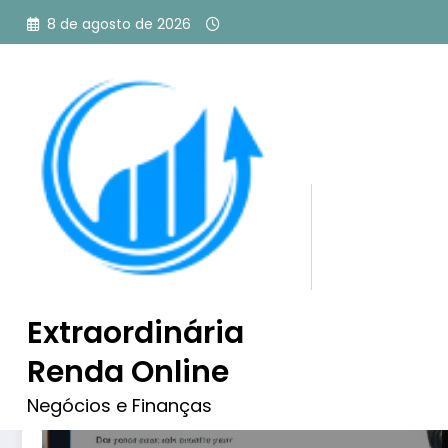
Pular
8 de agosto de 2026
para
o
conteúdo
Tag: como anunciar no g
Extraordinária
Renda Online
Negócios e Finanças