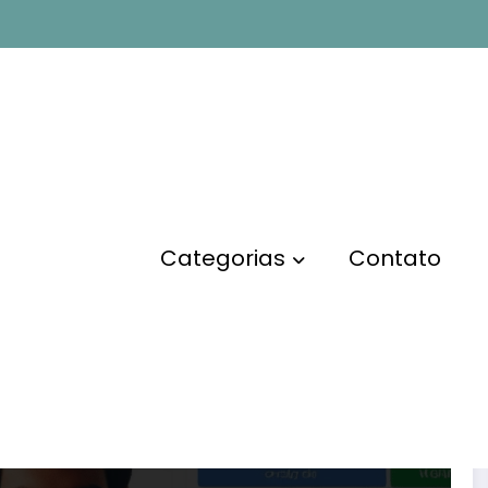
oogle ads
Pág
Categorias
Contato
MARKETING DIGITAL
Google Ads: o que é, como
funciona e como começar a
anunciar