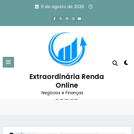
Pular
6 de agosto de 2026
para
o
conteúdo
Google Ads: o que é, como
funciona e como começar a
anunciar
Extraordinária Renda
Online
Página inicial
Marketing Digital
Google Ads: o que é, como funciona e como começar
Negócios e Finanças
a anunciar