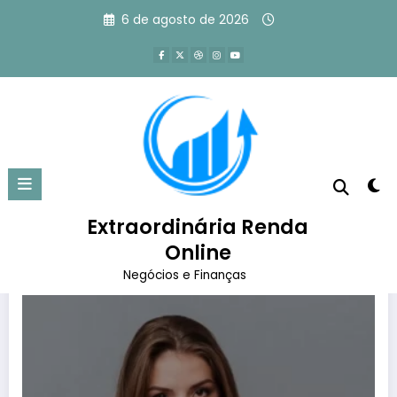
Pular
6 de agosto de 2026
para
o
conteúdo
Tag: como guardar dinheiro
Página inicial
como guardar dinheiro
Extraordinária Renda
Online
Negócios e Finanças