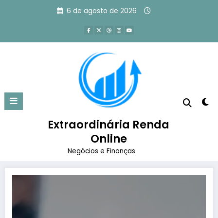
Pular
6 de agosto de 2026
para
o
conteúdo
Tag: como ser mais produtivo na
empresa
Extraordinária Renda
Página inicial
como ser mais produtivo na empresa
Online
Negócios e Finanças