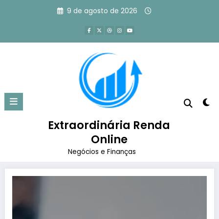
Pular
9 de agosto de 2026
para
o
conteúdo
Tag: como ser mais produtivo no
trabalho
Extraordinária Renda
Página inicial
como ser mais produtivo no trabalho
Online
Negócios e Finanças