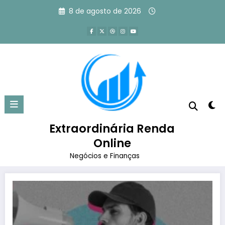
Pular
8 de agosto de 2026
para
o
conteúdo
Tag: curso de marketing de
influência
Extraordinária Renda
Página inicial
curso de marketing de influência
Online
Negócios e Finanças