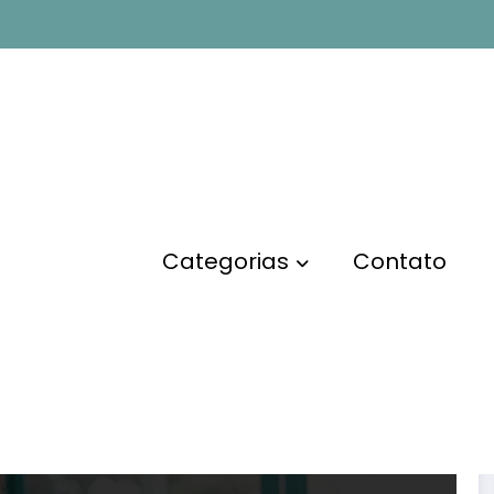
ra vender
Pág
Categorias
Contato
MARKETING DIGITAL
Dicas de E-mail Marketing
para Vender como Afiliado