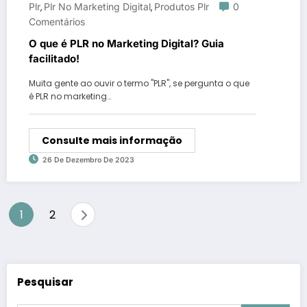
Plr
Plr No Marketing Digital
Produtos Plr
0
,
,
Comentários
O que é PLR no Marketing Digital? Guia
facilitado!
Muita gente ao ouvir o termo "PLR", se pergunta o que
é PLR no marketing…
Consulte mais informação
26 De Dezembro De 2023
Paginação
1
2
de
posts
Pesquisar