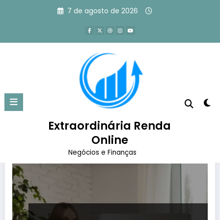
Pular
7 de agosto de 2026
para
o
conteúdo
Tag: marketing digital
Página inicial
marketing digital
Extraordinária Renda
Online
Negócios e Finanças