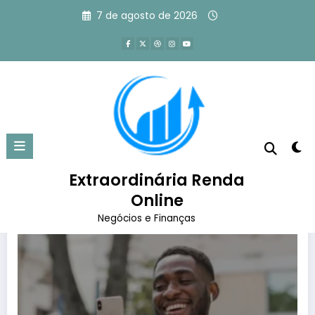
Pular
7 de agosto de 2026
para
o
conteúdo
Tag: empreendedores
Página inicial
empreendedores
Extraordinária Renda
Online
Negócios e Finanças