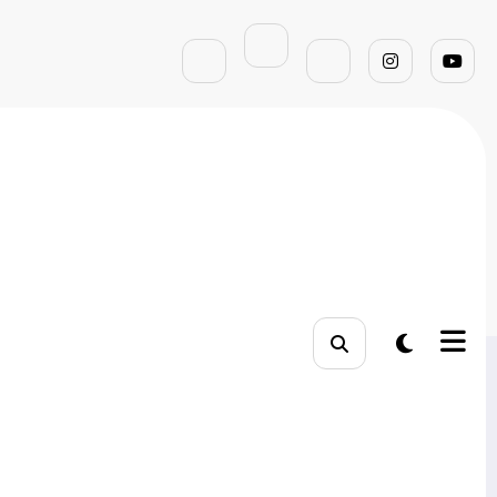
ágina inicial
estrategista digital o que faz
Pesquisar
Pesquisar