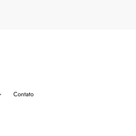
al o que faz
P
Contato
EMPREENDEDORISMO
MARKETING DIGITAL
Estrategista Digital: O Que