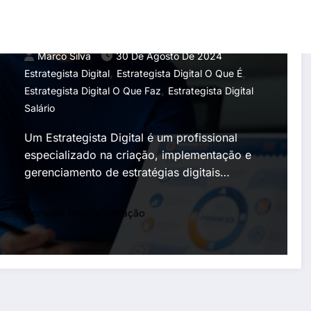
Faz, Salário, Como Ser um e
Mais
Marco Silva
30 De Agosto De 2024
,
,
Estrategista Digital
Estrategista Digital O Que É
,
Estrategista Digital O Que Faz
Estrategista Digital
Salário
Um Estrategista Digital é um profissional
especializado na criação, implementação e
gerenciamento de estratégias digitais…
Consulte mais informação