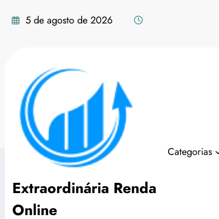
Pular
para
5 de agosto de 2026
o
conteúdo
Tag: estrategista digit
Categorias
Extraordinária Renda
Online