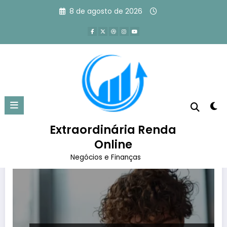
Pular
8 de agosto de 2026
para
o
conteúdo
Tag: estrategista digital
Página inicial
estrategista digital
Extraordinária Renda
Online
Negócios e Finanças