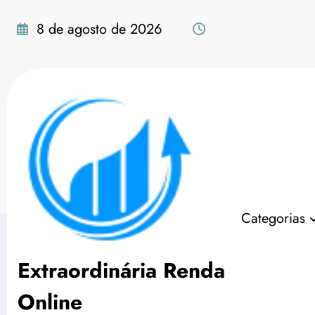
Pular
para
8 de agosto de 2026
o
conteúdo
Tag: ideias de negóc
Categorias
Extraordinária Renda
Online