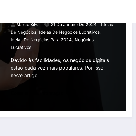
Digitais Que Você Pode
Começar Hoje
Marco Silva
21 De Janeiro De 2024
Ideias
,
,
De Negócios
Ideias De Negócios Lucrativos
,
Ideias De Negócios Para 2024
Negócios
Lucrativos
Devido às facilidades, os negócios digitais
estão cada vez mais populares. Por isso,
neste artigo…
Consulte mais informação