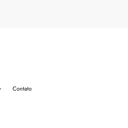
ios para 2024
Pá
Contato
EMPREENDEDORISMO
4 Ideias de Negócios