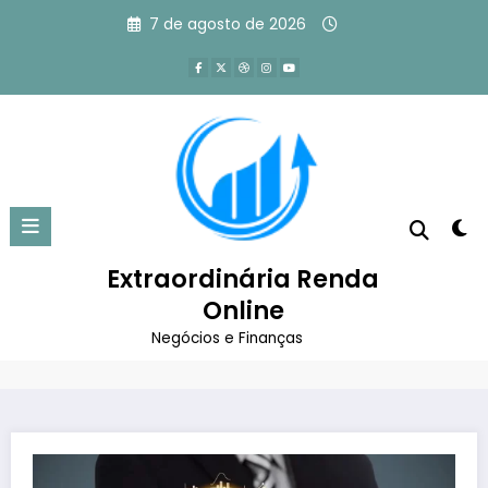
Pular
7 de agosto de 2026
para
o
conteúdo
4 Ideias de Negócios Digitais Que
Você Pode Começar Hoje
Extraordinária Renda
Página inicial
Empreendedorismo
Online
4 Ideias de Negócios Digitais Que Você Pode
Começar Hoje
Negócios e Finanças