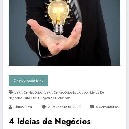
Empreendedorismo
,
,
Ideias De Negócios
Ideias De Negócios Lucrativos
Ideias De
,
Negócios Para 2024
Negócios Lucrativos
Marco Silva
21 De Janeiro De 2024
0 Comentários
4 Ideias de Negócios