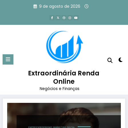
Pular
9 de agosto de 2026
para
o
conteúdo
Tag: livros mais vendidos da
amazon
Extraordinária Renda
Página inicial
livros mais vendidos da amazon
Online
Negócios e Finanças
EMPREENDEDORISMO
MARKETING DIGITAL