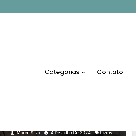
 de
Página inici
Categorias
Contato
EMPREENDEDORISMO
MARKETING DIGITAL
Livros Mais Vendidos em
ADM, Negócios e Economia
na Amazon
Marco Silva
4 De Julho De 2024
Livros