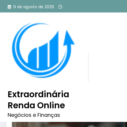
Pular
9 de agosto de 2026
para
o
conteúdo
Tag: livros mais vendidos
Administração
Extraordinária
Renda Online
Negócios e Finanças