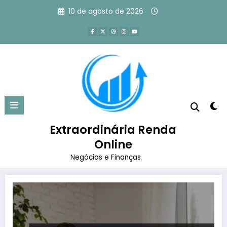
Pular
10 de agosto de 2026
para
o
conteúdo
Tag: marketing digital para
negócios locais
Extraordinária Renda
Página inicial
marketing digital para negócios locais
Online
Negócios e Finanças