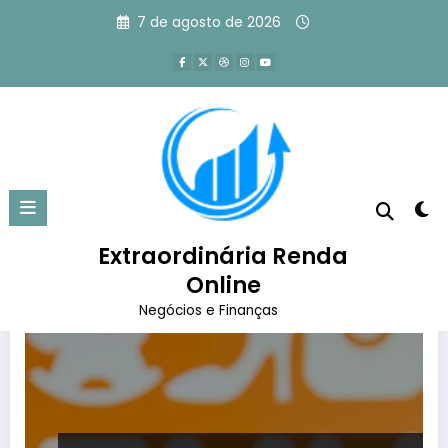
Pular
7 de agosto de 2026
para
o
conteúdo
Tag: marketplace chines
Página inicial
marketplace chines
Extraordinária Renda
Online
Negócios e Finanças