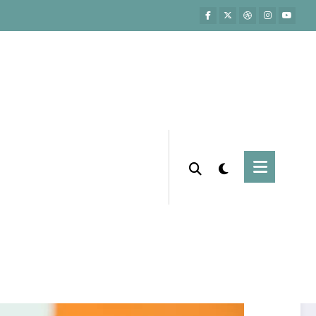
Página inicial
Empreendedorismo
arketplace Temu Chega no Brasil e Ameaça
Gigantes