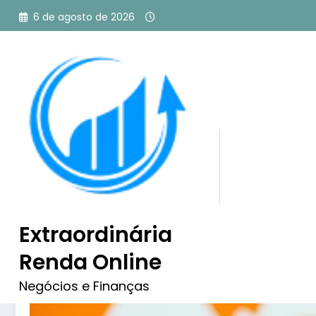
Pular
6 de agosto de 2026
para
o
conteúdo
É Oficial: Marketplace T
Brasil e Ameaça Gigante
Extraordinária
Renda Online
Negócios e Finanças