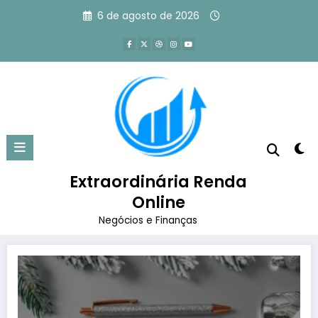
Pular
6 de agosto de 2026
para
o
conteúdo
Tag: mensagens de fim de ano
para clientes
Extraordinária Renda
Página inicial
mensagens de fim de ano para clientes
Online
Negócios e Finanças