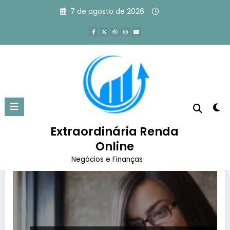
Pular
7 de agosto de 2026
para
o
conteúdo
Tag: o que é um blog pessoal
Página inicial
o que é um blog pessoal
Extraordinária Renda
Online
Negócios e Finanças