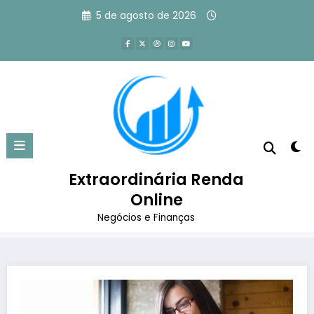
Pular
5 de agosto de 2026
para
o
conteúdo
Como Criar um Blog Pessoal:
Guia Passo a Passo
Extraordinária Renda
Página inicial
Marketing Digital
Sites e Blogs
Online
Como Criar um Blog Pessoal: Guia Passo a Passo
Negócios e Finanças