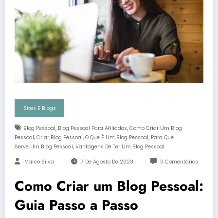
Sites E Blogs
,
,
Blog Pessoal
Blog Pessoal Para Afiliados
Como Criar Um Blog
,
,
,
Pessoal
Criar Blog Pessoal
O Que É Um Blog Pessoal
Para Que
,
Serve Um Blog Pessoal
Vantagens De Ter Um Blog Pessoal
Marco Silva
7 De Agosto De 2023
0 Comentários
Como Criar um Blog Pessoal:
Guia Passo a Passo