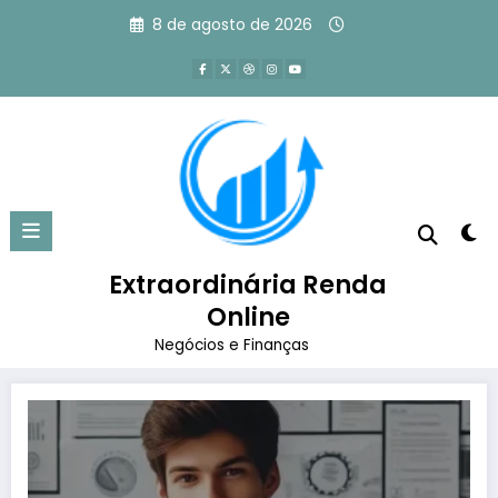
Pular
8 de agosto de 2026
para
o
conteúdo
Tag: o que é um
intraempreendedor
Extraordinária Renda
Página inicial
o que é um intraempreendedor
Online
Negócios e Finanças