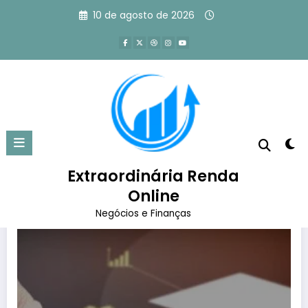
Pular
10 de agosto de 2026
para
o
conteúdo
Tag: o que são infoprodutos
Página inicial
o que são infoprodutos
Extraordinária Renda
Online
Negócios e Finanças