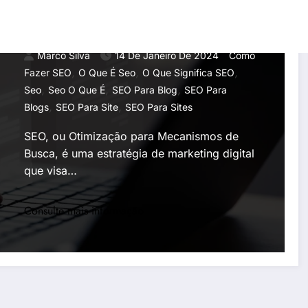
Funciona? Entenda de
Forma Facilitada
Marco Silva
14 De Janeiro De 2024
Como
,
,
,
Fazer SEO
O Que É Seo
O Que Significa SEO
,
,
,
Seo
Seo O Que É
SEO Para Blog
SEO Para
,
,
Blogs
SEO Para Site
SEO Para Sites
SEO, ou Otimização para Mecanismos de
Busca, é uma estratégia de marketing digital
que visa…
Consulte mais informação