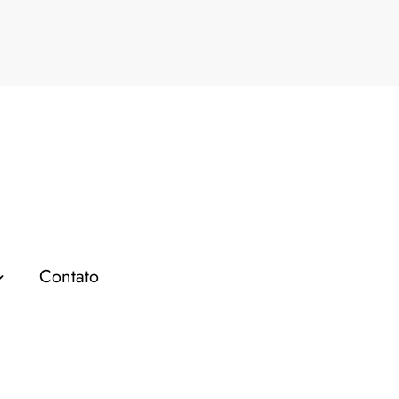
SEO
Contato
MARKETING DIGITAL
SITES E BLOGS
O Que é SEO e Como ele