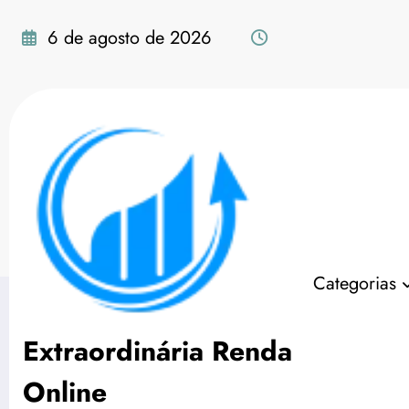
Pular
para
6 de agosto de 2026
o
conteúdo
Tag: O que significa 
Categorias
Extraordinária Renda
Online