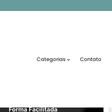
Categorias
Contato
MARKETING DIGITAL
SITES E BLOGS
O Que é SEO e Como ele
Funciona? Entenda de
Forma Facilitada