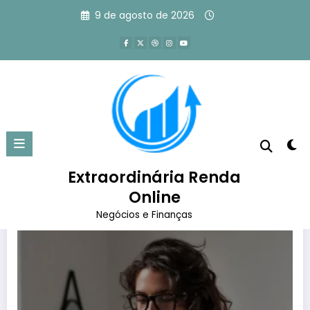
Pular
9 de agosto de 2026
para
o
conteúdo
Tag: redes sociais
Página inicial
redes sociais
Extraordinária Renda
Online
Negócios e Finanças