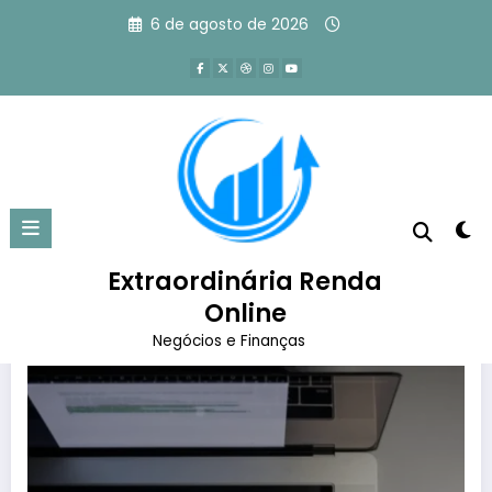
Pular
6 de agosto de 2026
para
o
conteúdo
Tag: copywriting
Página inicial
copywriting
Extraordinária Renda
Online
Negócios e Finanças