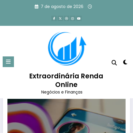
Pular
7 de agosto de 2026
para
o
conteúdo
Tag: seguidores do Instagram
Página inicial
seguidores do Instagram
Extraordinária Renda
Online
Negócios e Finanças