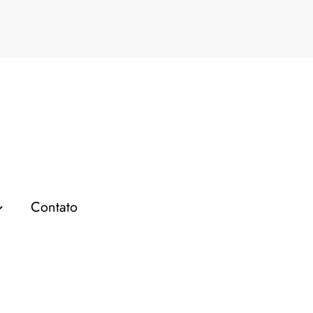
am: como crescer, eng
Contato
Sociais
Seguidores do Instagram: como cr