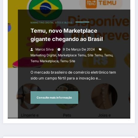
MARKETING DIGITAL
SITES E BLOGS
Temu, novo Marketplace
gigante chegando ao Brasil
Marco Silva
9 De Março De 2024
,
,
,
,
Marketing Digital
Marketplace Temu
Site Temu
Temu
,
Temu Marketplace
Temu Site
O mercado brasileiro de comércio eletrônico tem
sido um campo fértil para a inovação e…
Consulte mais informação