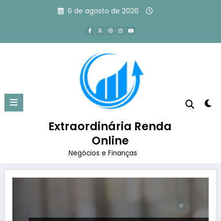
Pular
6 de agosto de 2026
para
o
conteúdo
Tag: tráfego pago para
iniciantes
Extraordinária Renda
Página inicial
tráfego pago para iniciantes
Online
Negócios e Finanças