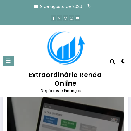
Pular
9 de agosto de 2026
para
o
conteúdo
Tag: tráfego pago o que é
Página inicial
tráfego pago o que é
Extraordinária Renda
Online
Negócios e Finanças