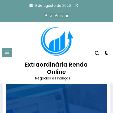
Pular
9 de agosto de 2026
para
o
conteúdo
Tag: WordPress
Página inicial
WordPress
Extraordinária Renda
Online
Negócios e Finanças