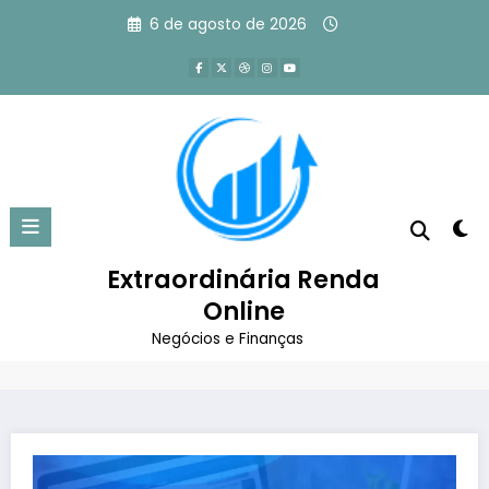
Pular
6 de agosto de 2026
para
o
conteúdo
WordPress: Como Usar a Melhor
Ferramenta de Criação de Sites
Extraordinária Renda
Página inicial
Marketing Digital
Sites e Blogs
Online
WordPress: Como Usar a Melhor Ferramenta de
Criação de Sites
Negócios e Finanças