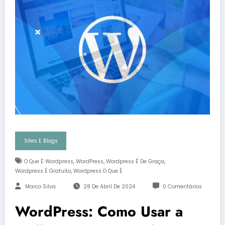
Sites E Blogs
,
,
,
O Que É Wordpress
WordPress
Wordpress É De Graça
,
Wordpress É Gratuito
Wordpress O Que É
Marco Silva
28 De Abril De 2024
0 Comentários
WordPress: Como Usar a