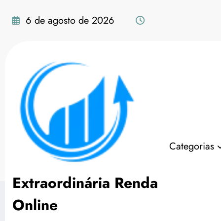
Pular
para
6 de agosto de 2026
o
conteúdo
Cartão Santander Fre
Categorias
Página inicial
Finanças
Cartão Santan
Extraordinária Renda
Online