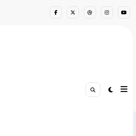
licitar o Seu
u