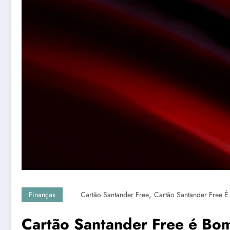
,
Finanças
Cartão Santander Free
Cartão Santander Free 
Cartão Santander Free é Bom