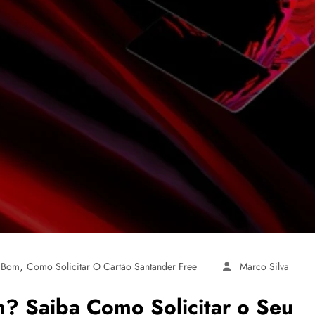
,
É Bom
Como Solicitar O Cartão Santander Free
Marco Silva
? Saiba Como Solicitar o Seu