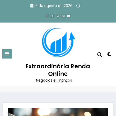
Pular
5 de agosto de 2026
para
o
conteúdo
Como escrever headlines
irresistíveis e converter mais?
Extraordinária Renda
Página inicial
Marketing Digital
Online
Como escrever headlines irresistíveis e converter
mais?
Negócios e Finanças