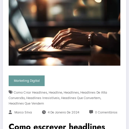
Marketing Digital
,
,
,
Como Criar Headlines
Headline
Headlines
Headlines De Alta
,
,
,
Conversão
Headlines Irresistíveis
Headlines Que Convertem
Headlines Que Vendem
Marco Silva
4 De Janeiro De 2024
0 Comentários
Como escrever headlines